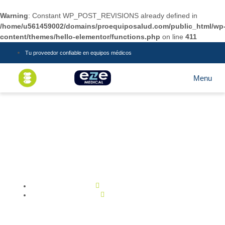
Warning
: Constant WP_POST_REVISIONS already defined in
/home/u561459002/domains/proequiposalud.com/public_html/wp
content/themes/hello-elementor/functions.php
on line
411
Tu proveedor confiable en equipos médicos
Equipos de diagnóstico médico:
Tecnología al servicio de la salud
diciembre 5, 2024
No Comments